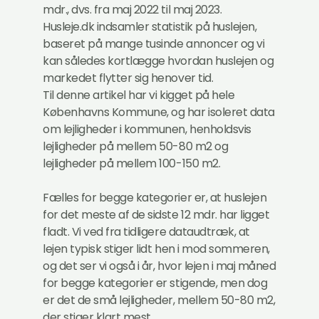
mdr., dvs. fra maj 2022 til maj 2023.
Husleje.dk indsamler statistik på huslejen,
baseret på mange tusinde annoncer og vi
kan således kortlægge hvordan huslejen og
markedet flytter sig henover tid.
Til denne artikel har vi kigget på hele
Københavns Kommune, og har isoleret data
om lejligheder i kommunen, henholdsvis
lejligheder på mellem 50-80 m2 og
lejligheder på mellem 100-150 m2.
Fælles for begge kategorier er, at huslejen
for det meste af de sidste 12 mdr. har ligget
fladt. Vi ved fra tidligere dataudtræk, at
lejen typisk stiger lidt hen i mod sommeren,
og det ser vi også i år, hvor lejen i maj måned
for begge kategorier er stigende, men dog
er det de små lejligheder, mellem 50-80 m2,
der stiger klart mest.